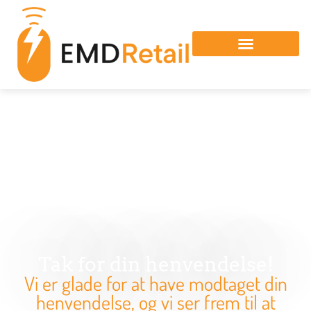
NYHEDER OG VIDEOER
KONTAKT OS
Tak for din henvendelse!
Vi er glade for at have modtaget din
henvendelse, og vi ser frem til at